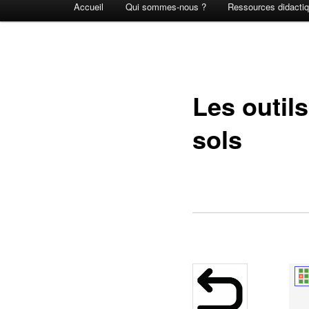
Accueil
Qui sommes-nous ?
Ressources didacti
principal
Les outils
sols