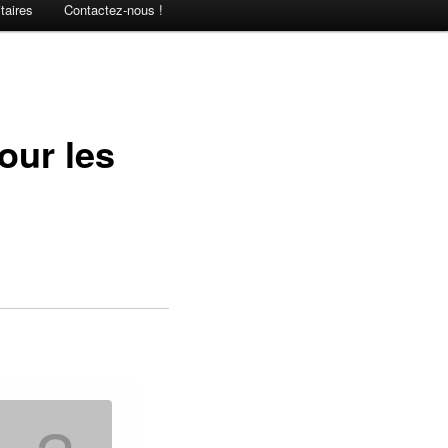
taires
Contactez-nous !
our les