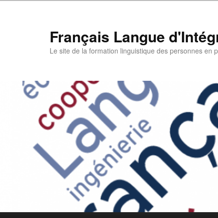
Aller
au
contenu
Français Langue d'Intégr
principal
Le site de la formation linguistique des personnes en pa
Menu