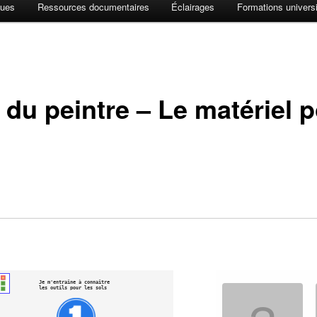
ques
Ressources documentaires
Éclairages
Formations universi
 du peintre – Le matériel p