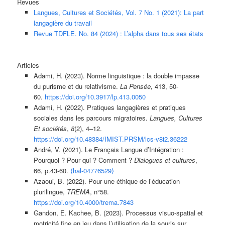
Revues
Langues, Cultures et Sociétés, Vol. 7 No. 1 (2021): La part
langagière du travail
Revue TDFLE. No. 84 (2024) : L’alpha dans tous ses états
Articles
Adami, H. (2023). Norme linguistique : la double impasse
du purisme et du relativisme.
La Pensée
, 413, 50-
60.
https://doi.org/10.3917/lp.413.0050
Adami, H. (2022). Pratiques langagières et pratiques
sociales dans les parcours migratoires.
Langues, Cultures
Et sociétés
,
8
(2), 4–12.
https://doi.org/10.48384/IMIST.PRSM/lcs-v8i2.36222
André, V. (2021). Le Français Langue d’Intégration :
Pourquoi ? Pour qui ? Comment ?
Dialogues et cultures
,
66, p.43-60.
⟨hal-04776529⟩
Azaoui, B. (2022). Pour une éthique de l’éducation
plurilingue,
TREMA
, n°58.
https://doi.org/10.4000/trema.7843
Gandon, E. Kachee, B. (2023). Processus visuo-spatial et
motricité fine en jeu dans l’utilisation de la souris sur