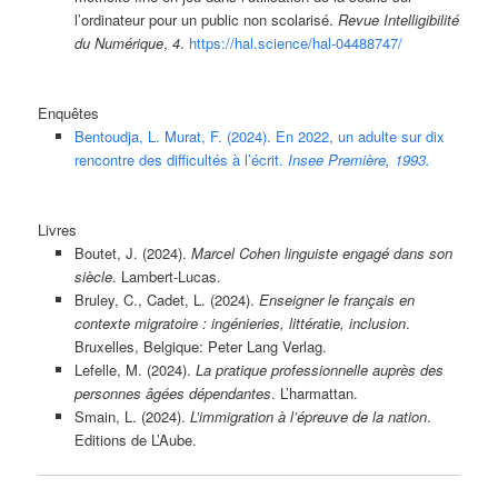
l’ordinateur pour un public non scolarisé.
Revue Intelligibilité
du Numérique
,
4
.
https://hal.science/hal-04488747/
Enquêtes
Bentoudja, L. Murat, F. (2024). En 2022, un adulte sur dix
rencontre des difficultés à l’écrit.
Insee Première, 1993.
Livres
Boutet, J. (2024).
Marcel Cohen linguiste engagé dans son
siècle
. Lambert-Lucas.
Bruley, C., Cadet, L. (2024).
Enseigner le français en
contexte migratoire : ingénieries, littératie, inclusion
.
Bruxelles, Belgique: Peter Lang Verlag.
Lefelle, M. (2024).
La pratique professionnelle auprès des
personnes âgées dépendantes
. L’harmattan.
Smain, L. (2024).
L’immigration à l’épreuve de la nation
.
Editions de L’Aube.