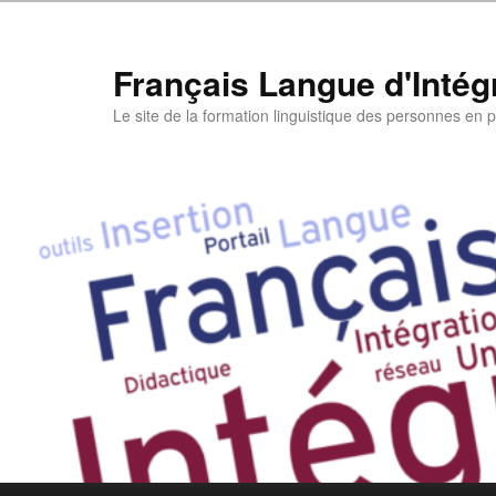
Aller
au
contenu
Français Langue d'Intégr
principal
Le site de la formation linguistique des personnes en pa
Menu