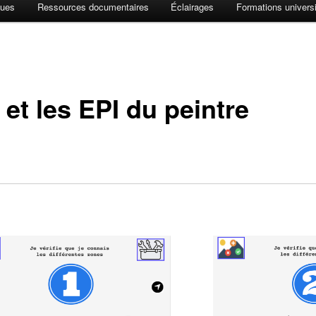
ques
Ressources documentaires
Éclairages
Formations universi
 et les EPI du peintre