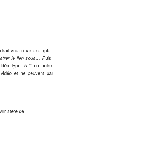
xtrait voulu (par exemple :
strer le lien sous… P
uis,
vidéo type
VLC
ou autre.
 vidéo et ne peuvent par
Ministère de