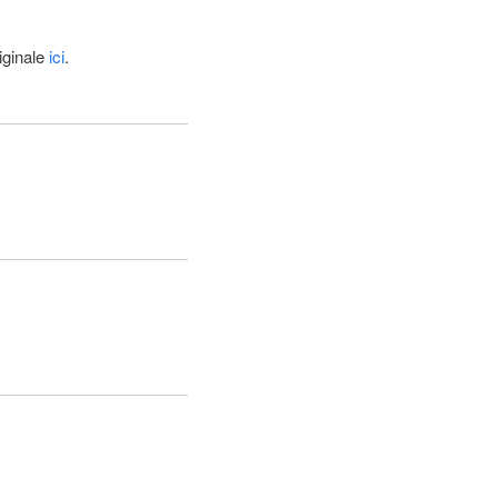
iginale
ici
.