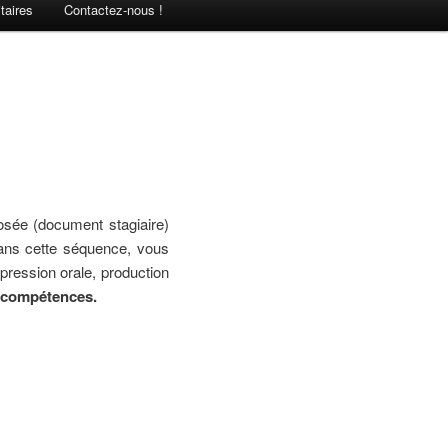
taires
Contactez-nous !
osée (document stagiaire)
Dans cette séquence, vous
pression orale, production
s compétences.