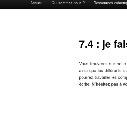
Accueil
Qui sommes-nous ?
Ressources didacti
principal
7.4 : je f
Vous trouverez sur cette
ainsi que les différents
pourrez travailler les co
écrite.
N’hésitez pas à v