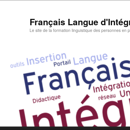
Aller
au
contenu
Français Langue d'Intégr
principal
Le site de la formation linguistique des personnes en pa
Menu