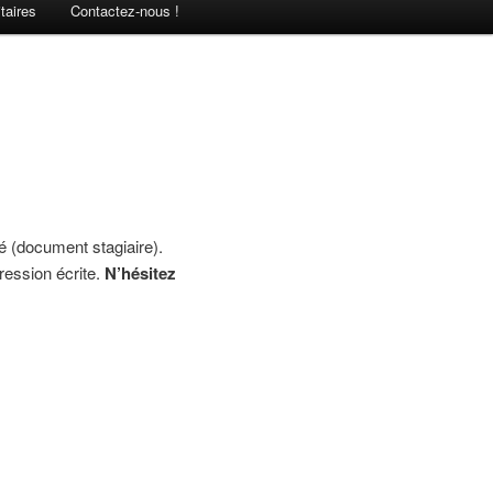
taires
Contactez-nous !
é (document stagiaire).
ression écrite.
N’hésitez