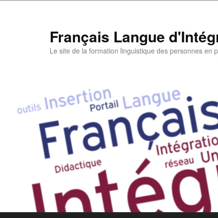
Aller
au
contenu
Français Langue d'Intégr
principal
Le site de la formation linguistique des personnes en pa
Menu