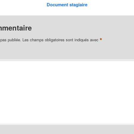
Document stagiaire
mmentaire
*
 pas publiée.
Les champs obligatoires sont indiqués avec