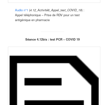
Audio n°1
(
4.12_Activité6_Appel
_
test_COVID_19
) :
Appel téléphonique – Prise de RDV pour un test
antigénique en pharmacie
Séance 4.12bis : test PCR – COVID 19