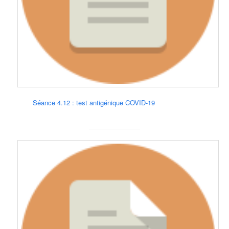
Séance 4.12 : test antigénique COVID-19