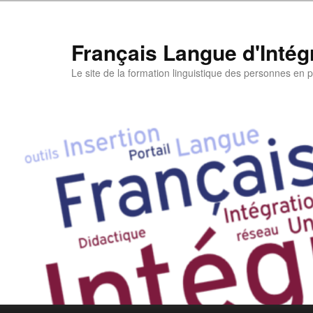
Aller
au
contenu
Français Langue d'Intégr
principal
Le site de la formation linguistique des personnes en pa
Menu