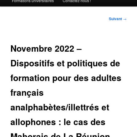
Formations universitaires
Contactez-nous !
Navigation
Suivant
→
des
articles
Novembre 2022 –
Dispositifs et politiques de
formation pour des adultes
français
analphabètes/illettrés et
allophones : le cas des
Mahorais de La Réunion