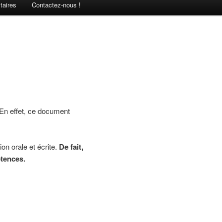
taires
Contactez-nous !
En effet, ce document
on orale et écrite.
De fait,
étences.