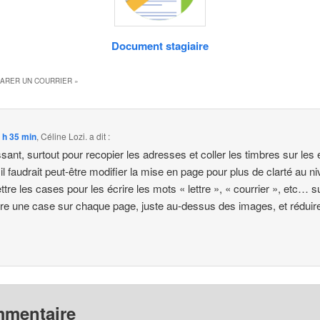
Document stagiaire
ÉPARER UN COURRIER
»
 h 35 min
,
Céline Lozi.
a dit :
ant, surtout pour recopier les adresses et coller les timbres sur les
 il faudrait peut-être modifier la mise en page pour plus de clarté au n
ttre les cases pour les écrire les mots « lettre », « courrier », etc… s
ttre une case sur chaque page, juste au-dessus des images, et réduire
mmentaire