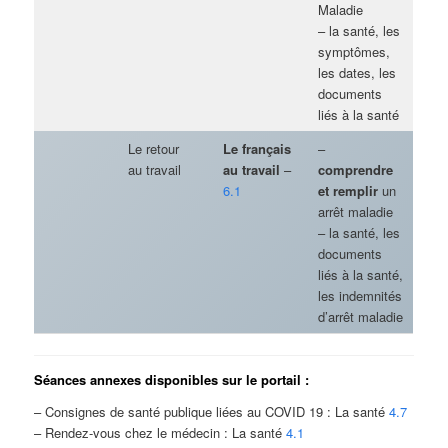
Maladie
– la santé, les
symptômes,
les dates, les
documents
liés à la santé
Le retour
Le français
–
au travail
au travail
–
comprendre
6.1
et remplir
un
arrêt maladie
– la santé, les
documents
liés à la santé,
les indemnités
d’arrêt maladie
Séances annexes disponibles sur le portail :
– Consignes de santé publique liées au COVID 19 : La santé
4.7
– Rendez-vous chez le médecin : La santé
4.1